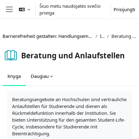
Pereiti į pagrindinį turinį
Šiuo metu naudojatės svečio
Prisijungti
prieiga
Šoninis skydelis
Barrierefreiheit gestalten: Handlungsempfehlungen und Beispiele aus der Hochschulpraxis
Inhalte
Beratung und Anlaufstellen
Beratung und Anlaufstellen
Knyga
Daugiau
Užbaigimo reikalavimai
Beratungsangebote an Hochschulen sind vertrauliche
Anlaufstellen für Studierende und dienen als
Rückmeldefunktion innerhalb der Institution. Sie
bieten Unterstützung für den gesamten Student-Life-
Cycle, insbesondere für Studierende mit
Beeinträchtigung.