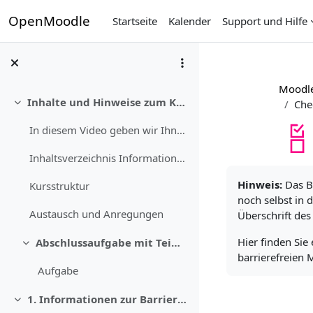
Zum Hauptinhalt
OpenMoodle
Startseite
Kalender
Support und Hilfe
Moodle-
Inhalte und Hinweise zum Kurs
Che
Einklappen
In diesem Video geben wir Ihnen einen Überblick üb...
Inhaltsverzeichnis Informationen zur Barrierefreih...
Abschlussbedi
Hinweis:
Das B
Kursstruktur
noch selbst in 
Austausch und Anregungen
Überschrift des
Hier finden Sie
Abschlussaufgabe mit Teilnahmebescheinigung
Einklappen
barrierefreien 
Aufgabe
1. Informationen zur Barrierefreiheit in Moodle
Einklappen