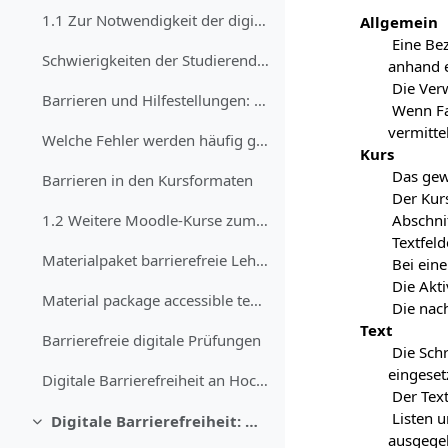
1.1 Zur Notwendigkeit der digitalen Barrierefreihe...
Allgemein
Eine Bez
Schwierigkeiten der Studierenden mit Moodle
anhand e
Die Ver
Barrieren und Hilfestellungen: eine Auflistung von Beispielen
Wenn Fa
vermitte
Welche Fehler werden häufig gemacht?
Kurs
Das gewä
Barrieren in den Kursformaten
Der Kurs
Abschnit
1.2 Weitere Moodle-Kurse zum Thema digitale Barrie...
Textfeld
Materialpaket barrierefreie Lehre
Bei eine
Die Akti
Material package accessible teaching
Die nac
Text
Barrierefreie digitale Prüfungen
Die Schr
eingeset
Digitale Barrierefreiheit an Hochschulen
Der Text
Listen u
Digitale Barrierefreiheit: Grundlagen und Anwendungen im Hochschulkontext
Einklappen
ausgegeb