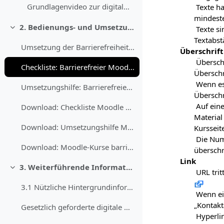
Grundlagenvideo zur digitalen Barrierefreiheit
Texte ha
mindeste
2. Bedienungs- und Umsetzungshilfen
Texte si
Einklappen
Textabst
Umsetzung der Barrierefreiheit in Moodle Obwohl Mo...
Überschrift
Überschr
Checkliste: Barrierefreier Moodle-Kurs
Überschr
Wenn es
Umsetzungshilfe: Barrierefreier Moodle-Kurs
Überschr
Auf eine
Download: Checkliste Moodle barrierefrei (Word)
Material
Download: Umsetzungshilfe Moodle barrierefrei (Word)
Kursseite
Die Numm
Download: Moodle-Kurse barrierefrei gestalten - eine Handreichung (PDF)
überschr
Link
3. Weiterführende Informationen und Materialien
Einklappen
URL trit
3.1 Nützliche Hintergrundinformationen In diesem K...
Wenn ei
„Kontakt
Gesetzlich geforderte digitale Barrierefreiheit
Hyperlin