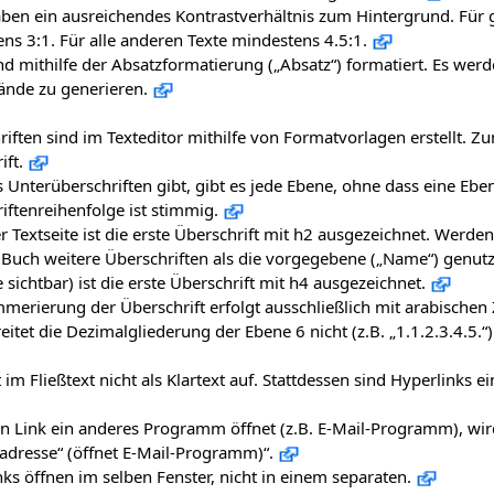
ben ein ausreichendes Kontrastverhältnis zum Hintergrund. Für gr
ns 3:1. Für alle anderen Texte mindestens 4.5:1.
nd mithilfe der Absatzformatierung („Absatz“) formatiert. Es wer
ände zu generieren.
iften sind im Texteditor mithilfe von Formatvorlagen erstellt. Zum
ift.
 Unterüberschriften gibt, gibt es jede Ebene, ohne dass eine Ebe
iftenreihenfolge ist stimmig.
r Textseite ist die erste Überschrift mit h2 ausgezeichnet. Werde
 Buch weitere Überschriften als die vorgegebene („Name“) genutzt
 sichtbar) ist die erste Überschrift mit h4 ausgezeichnet.
erierung der Überschrift erfolgt ausschließlich mit arabischen Z
eitet die Dezimalgliederung der Ebene 6 nicht (z.B. „1.1.2.3.4.5.“)
t im Fließtext nicht als Klartext auf. Stattdessen sind Hyperlinks 
n Link ein anderes Programm öffnet (z.B. E-Mail-Programm), wird
adresse“ (öffnet E-Mail-Programm)“.
ks öffnen im selben Fenster, nicht in einem separaten.