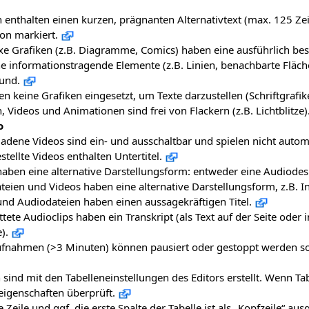
 enthalten einen kurzen, prägnanten Alternativtext (max. 125 Zei
on markiert.
e Grafiken (z.B. Diagramme, Comics) haben eine ausführlich besc
he informationstragende Elemente (z.B. Linien, benachbarte Fläc
und.
n keine Grafiken eingesetzt, um Texte darzustellen (Schriftgrafik
, Videos und Animationen sind frei von Flackern (z.B. Lichtblitze)
o
adene Videos sind ein- und ausschaltbar und spielen nicht autom
stellte Videos enthalten Untertitel.
aben eine alternative Darstellungsform: entweder eine Audiodeskr
eien und Videos haben eine alternative Darstellungsform, z.B. Inhal
und Audiodateien haben einen aussagekräftigen Titel.
tete Audioclips haben ein Transkript (als Text auf der Seite ode
).
fnahmen (>3 Minuten) können pausiert oder gestoppt werden sowi
 sind mit den Tabelleneinstellungen des Editors erstellt. Wenn T
eigenschaften überprüft.
e Zeile und ggf. die erste Spalte der Tabelle ist als „Kopfzeile“ au