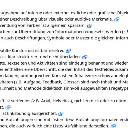
ugnahme auf interne oder externe textliche oder grafische Objekt
iner Beschreibung über visuelle oder auditive Merkmale.
wendung von Farben ist allgemein sparsam.
rben zur Übermittlung von Informationen eingesetzt werden (z.
ln auch Beschriftungen, Symbole oder Muster die gleichen Infor
hlte Kursformat ist barrierefrei.
 ist klar strukturiert und nicht überladen.
te, Textseiten und Aktivitäten sind eindeutig benannt und wieder
er enthalten eine Überschrift, die den Inhalt des Textfeldes zusa
m langen, umfangreichen Kurs ist ein Inhaltsverzeichnis angelegt
vitäten (z.B. Aufgabe, Feedback, Glossar) sind nach Inhalt und M
h Inhalt und Methode didaktisch sinnvoll ausgewählten Fragetypen
ift ist serifenlos (z.B. Arial, Helvetica), nicht zu dick oder zu d
zt.
 ist linksbündig ausgerichtet.
nd Aufzählungen sind mit Listen- bzw. Aufzählungsformaten erstel
en, die auch wirklich eine Liste/ Aufzählung darstellen.