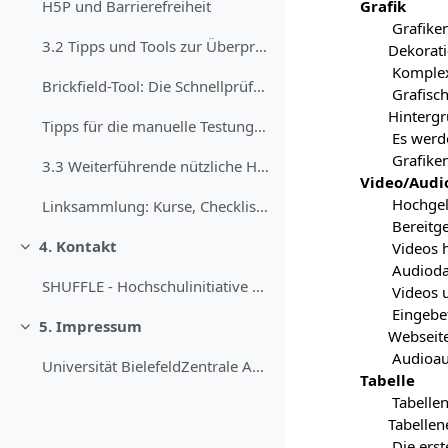
Grafik
H5P und Barrierefreiheit
Grafiken
3.2 Tipps und Tools zur Überprüfung Über die imple...
Dekorati
Komplex
Brickfield-Tool: Die Schnellprüfung des eigenen Kurses
Grafisc
Hintergr
Tipps für die manuelle Testung von Moodle-Kursen
Es werde
Grafiken
3.3 Weiterführende nützliche Hinweise zur Gestaltu...
Video/Audi
Hochgel
Linksammlung: Kurse, Checklisten, Leitfäden und Weiteres
Bereitge
4. Kontakt
Videos h
Einklappen
Audiodat
SHUFFLE - Hochschulinitiative digitale Barrierefre...
Videos 
Eingebet
5. Impressum
Einklappen
Webseite
Audioau
Universität BielefeldZentrale Anlaufstelle Barrier...
Tabelle
Tabellen
Tabellen
Die erst