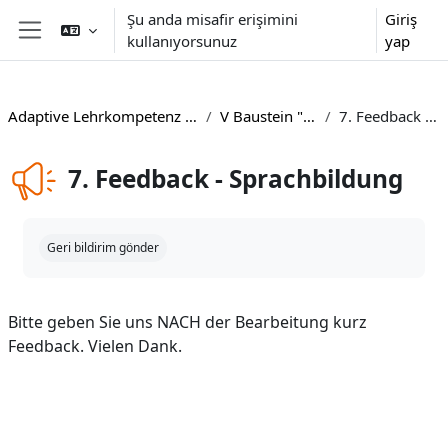
Ana içeriğe git
Şu anda misafir erişimini
Giriş
kullanıyorsunuz
yap
Yan panel
Adaptive Lehrkompetenz für inklusiven Unterricht
V Baustein "Sprachbildung"
7. Feedback - Sprachbildung
7. Feedback - Sprachbildung
Tamamlama Gereklilikleri
Geri bildirim gönder
Bitte geben Sie uns NACH der Bearbeitung kurz
Feedback. Vielen Dank.