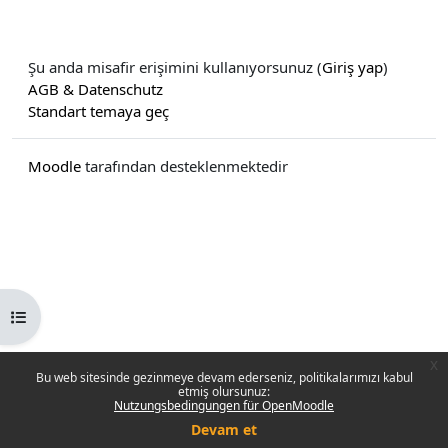
Şu anda misafir erişimini kullanıyorsunuz (
Giriş yap
)
AGB & Datenschutz
Standart temaya geç
Moodle
tarafından desteklenmektedir
Kurs dizinini aç
x
Bu web sitesinde gezinmeye devam ederseniz, politikalarımızı kabul
etmiş olursunuz:
Nutzungsbedingungen für OpenMoodle
Devam et