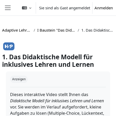
Zum Hauptinhalt
Sie sind als Gast angemeldet
Anmelden
Website-Übersicht
Adaptive Lehrkompetenz für inklusiven Unterricht
I Baustein "Das Didaktische Modell für inklusives Lehren und Lernen"
1. Das Didaktische Modell für inklusives Lehren und Lernen
1. Das Didaktische Modell für
inklusives Lehren und Lernen
Abschlussbedingungen
Anzeigen
Dieses interaktive Video stellt Ihnen das
Didaktische Modell für inklusives Lehren und Lernen
vor. Sie werden im Verlauf aufgefordert, kleine
Aufgaben zu lösen (Multiple-Choice, Lückentext,