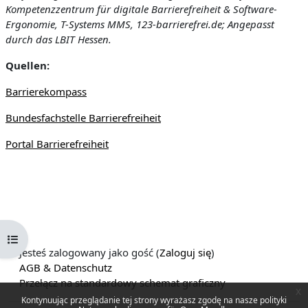
Kompetenzzentrum für digitale Barrierefreiheit & Software-
Ergonomie, T-Systems MMS, 123-barrierefrei.de; Angepasst
durch das LBIT Hessen.
Quellen:
Barrierekompass
Bundesfachstelle Barrierefreiheit
Portal Barrierefreiheit
Otwórz indeks kursu
Jesteś zalogowany jako gość (
Zaloguj się
)
AGB & Datenschutz
Przełącz na standardowy schemat graficzny
x
Kontynuując przeglądanie tej strony wyrażasz zgodę na nasze polityki