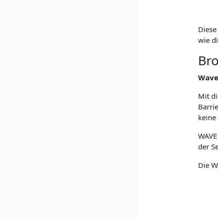
Diese
wie d
Bro
Wave 
Mit d
Barri
keine
WAVE 
der Se
Die W