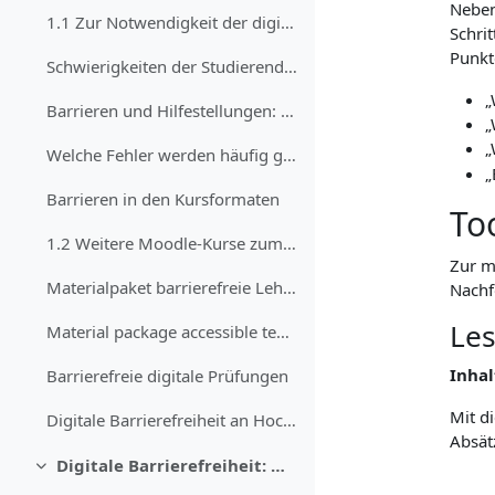
Neben
1.1 Zur Notwendigkeit der digitalen Barrierefreihe...
Schrit
Punkt
Schwierigkeiten der Studierenden mit Moodle
„
Barrieren und Hilfestellungen: eine Auflistung von Beispielen
„
„
Welche Fehler werden häufig gemacht?
„
Barrieren in den Kursformaten
To
1.2 Weitere Moodle-Kurse zum Thema digitale Barrie...
Zur m
Materialpaket barrierefreie Lehre
Nachf
Les
Material package accessible teaching
Inhal
Barrierefreie digitale Prüfungen
Mit di
Digitale Barrierefreiheit an Hochschulen
Absät
Digitale Barrierefreiheit: Grundlagen und Anwendungen im Hochschulkontext
Einklappen