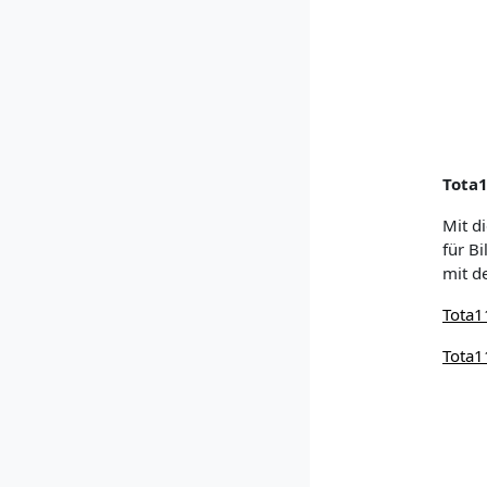
Tota1
Mit d
für B
mit d
Tota1
Tota1