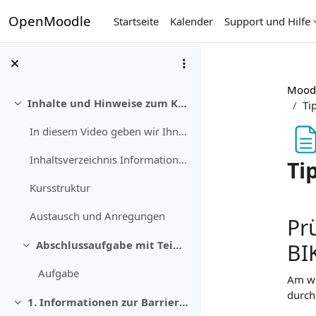
Zum Hauptinhalt
OpenMoodle
Startseite
Kalender
Support und Hilfe
Moodl
Inhalte und Hinweise zum Kurs
Ti
Einklappen
In diesem Video geben wir Ihnen einen Überblick üb...
Inhaltsverzeichnis Informationen zur Barrierefreih...
Ti
Kursstruktur
Abs
Austausch und Anregungen
Pr
Abschlussaufgabe mit Teilnahmebescheinigung
BI
Einklappen
Aufgabe
Am wi
durchg
1. Informationen zur Barrierefreiheit in Moodle
Einklappen