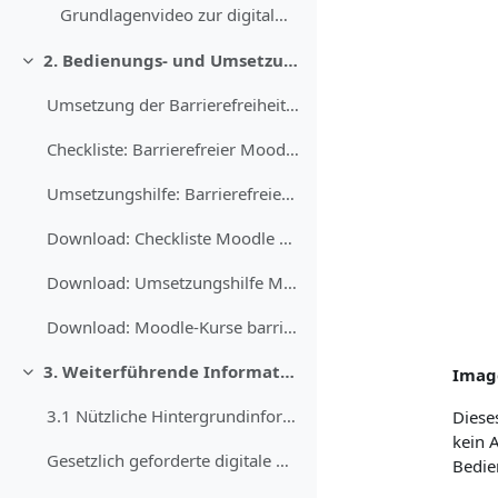
Grundlagenvideo zur digitalen Barrierefreiheit
2. Bedienungs- und Umsetzungshilfen
Einklappen
Umsetzung der Barrierefreiheit in Moodle Obwohl Mo...
Checkliste: Barrierefreier Moodle-Kurs
Umsetzungshilfe: Barrierefreier Moodle-Kurs
Download: Checkliste Moodle barrierefrei (Word)
Download: Umsetzungshilfe Moodle barrierefrei (Word)
Download: Moodle-Kurse barrierefrei gestalten - eine Handreichung (PDF)
3. Weiterführende Informationen und Materialien
Imag
Einklappen
3.1 Nützliche Hintergrundinformationen In diesem K...
Dieses
kein A
Gesetzlich geforderte digitale Barrierefreiheit
Bedie