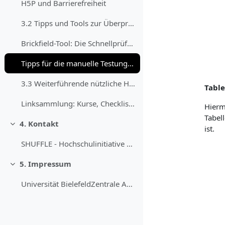
H5P und Barrierefreiheit
3.2 Tipps und Tools zur Überprüfung Über die imple...
Brickfield-Tool: Die Schnellprüfung des eigenen Kurses
Tipps für die manuelle Testung von Moodle-Kursen
3.3 Weiterführende nützliche Hinweise zur Gestaltu...
Table
Linksammlung: Kurse, Checklisten, Leitfäden und Weiteres
Hiermi
Tabel
4. Kontakt
Einklappen
ist.
SHUFFLE - Hochschulinitiative digitale Barrierefre...
5. Impressum
Einklappen
Universität BielefeldZentrale Anlaufstelle Barrier...