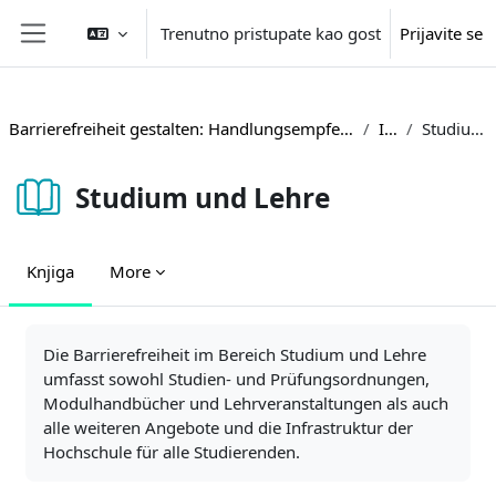
Idi na glavni sadržaj
Trenutno pristupate kao gost
Prijavite se
Side panel
Barrierefreiheit gestalten: Handlungsempfehlungen und Beispiele aus der Hochschulpraxis
Inhalte
Studium und Lehre
Studium und Lehre
Knjiga
More
Zahtjevi za kompletiranje
Die Barrierefreiheit im Bereich Studium und Lehre
umfasst sowohl Studien- und Prüfungsordnungen,
Modulhandbücher und Lehrveranstaltungen als auch
alle weiteren Angebote und die Infrastruktur der
Hochschule für alle Studierenden.