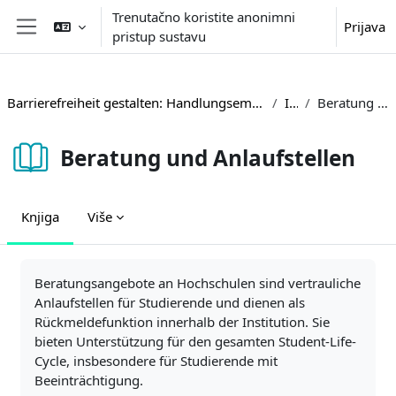
Preskoči na sadržaj
Trenutačno koristite anonimni
Prijava
pristup sustavu
Bočni panel
Barrierefreiheit gestalten: Handlungsempfehlungen und Beispiele aus der Hochschulpraxis
Inhalte
Beratung und Anlaufstellen
Beratung und Anlaufstellen
Knjiga
Više
Uvjet dovršenosti
Beratungsangebote an Hochschulen sind vertrauliche
Anlaufstellen für Studierende und dienen als
Rückmeldefunktion innerhalb der Institution. Sie
bieten Unterstützung für den gesamten Student-Life-
Cycle, insbesondere für Studierende mit
Beeinträchtigung.