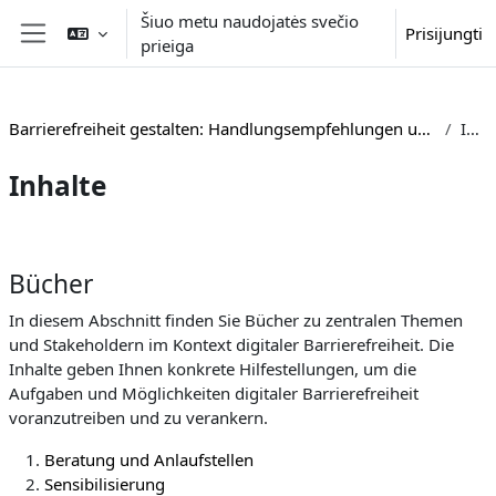
Pereiti į pagrindinį turinį
Šiuo metu naudojatės svečio
Prisijungti
prieiga
Šoninis skydelis
Barrierefreiheit gestalten: Handlungsempfehlungen und Beispiele aus der Hochschulpraxis
Inhalte
Inhalte
Dalies kontūras
Bücher
In diesem Abschnitt finden Sie Bücher zu zentralen Themen
und Stakeholdern im Kontext digitaler Barrierefreiheit. Die
Inhalte geben Ihnen konkrete Hilfestellungen, um die
Aufgaben und Möglichkeiten digitaler Barrierefreiheit
voranzutreiben und zu verankern.
Beratung und Anlaufstellen
Sensibilisierung