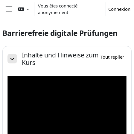
Passer au contenu principal
Vous êtes connecté
Connexion
anonymement
Panneau latéral
Barrierefreie digitale Prüfungen
Résumé de section
Inhalte und Hinweise zum
Tout replier
Kurs
Replier