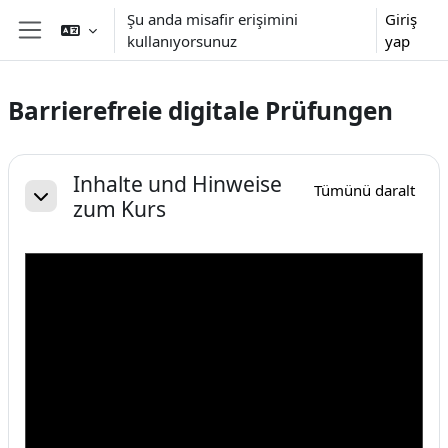
Ana içeriğe git
Şu anda misafir erişimini
Giriş
kullanıyorsunuz
yap
Yan panel
Barrierefreie digitale Prüfungen
Bölüm anahatları
Inhalte und Hinweise
Tümünü daralt
zum Kurs
Daralt