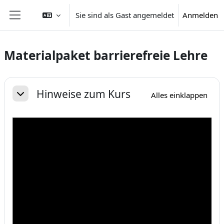
Zum Hauptinhalt
Sie sind als Gast angemeldet
Anmelden
Website-Übersicht
Materialpaket barrierefreie Lehre
Abschnittsübersicht
Hinweise zum Kurs
Alles einklappen
Einklappen