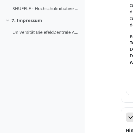
z
SHUFFLE - Hochschulinitiative digitale Barrierefre...
d
z
7. Impressum
Replier
d
Universität BielefeldZentrale Anlaufstelle Barrier...
K
T
D
D
A
Re
Hi