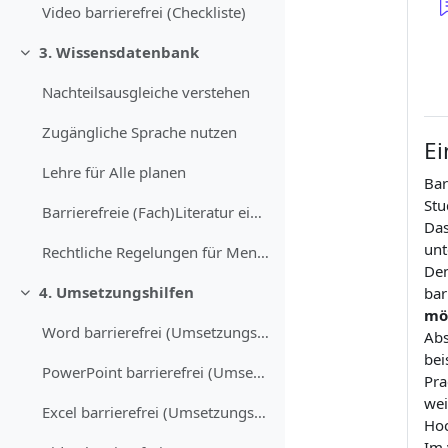
Video barrierefrei (Checkliste)
3. Wissensdatenbank
Replier
Nachteilsausgleiche verstehen
Zugängliche Sprache nutzen
Ei
Lehre für Alle planen
Bar
Stu
Barrierefreie (Fach)Literatur einsetzen
Das
unt
Rechtliche Regelungen für Menschen mit Behinderungen und/oder chronischen Erkrankungen
Den
4. Umsetzungshilfen
bar
Replier
mö
Word barrierefrei (Umsetzungshilfe)
Abs
bei
PowerPoint barrierefrei (Umsetzungshilfe)
Pra
wei
Excel barrierefrei (Umsetzungshilfe)
Hoc
Im 