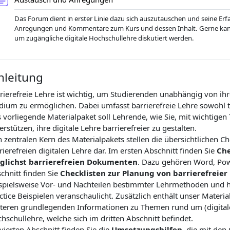
Das Forum dient in erster Linie dazu sich auszutauschen und seine Erf
Anregungen und Kommentare zum Kurs und dessen Inhalt. Gerne kann
um zugängliche digitale Hochschullehre diskutiert werden.
nleitung
rierefreie Lehre ist wichtig, um Studierenden unabhängig von i
dium zu ermöglichen. Dabei umfasst barrierefreie Lehre sowohl t
 vorliegende Materialpaket soll Lehrende, wie Sie, mit wichtig
erstützen, ihre digitale Lehre barrierefreier zu gestalten.
 zentralen Kern des Materialpakets stellen die übersichtlichen C
rierefreien digitalen Lehre dar. Im ersten Abschnitt finden Sie
Che
glichst barrierefreien Dokumenten
. Dazu gehören Word, Pow
chnitt finden Sie
Checklisten zur Planung von barrierefreier
spielsweise Vor- und Nachteilen bestimmter Lehrmethoden und 
ctice Beispielen veranschaulicht. Zusätzlich enthält unser Materi
teren grundlegenden Informationen zu Themen rund um (digitale) 
hschullehre, welche sich im dritten Abschnitt befindet.
vierten Abschnitt finden Sie die
Umsetzungshilfen
, die mit den