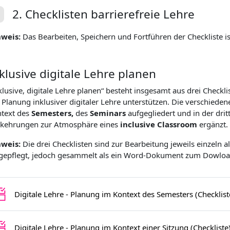
2. Checklisten barrierefreie Lehre
plier
nweis:
Das Bearbeiten, Speichern und Fortführen der Checkliste i
klusive digitale Lehre planen
klusive, digitale Lehre planen“ besteht insgesamt aus drei Checklis
 Planung inklusiver digitaler Lehre unterstützen. Die verschiede
text des
Semesters,
des
Seminars
aufgegliedert und in der dr
kehrungen zur Atmosphäre eines
inclusive Classroom
ergänzt.
nweis:
Die drei Checklisten sind zur Bearbeitung jeweils einzeln al
gepflegt, jedoch gesammelt als ein Word-Dokument zum Dowload
Digitale Lehre - Planung im Kontext des Semesters (Checklist
Digitale Lehre - Planung im Kontext einer Sitzung (Checkliste