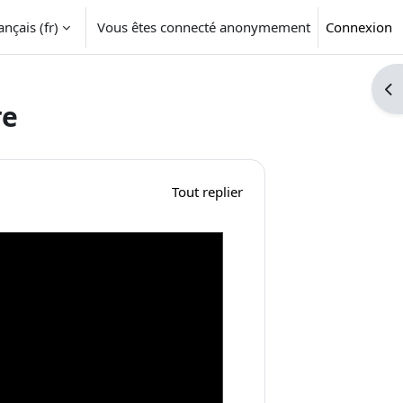
nçais ‎(fr)‎
Vous êtes connecté anonymement
Connexion
Ouv
re
Tout replier