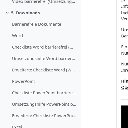
Video barrierefrei (Umsetzungshilfe)
Inf
bie
5. Downloads
Replier
Ver
Barrierefreie Dokumente
Uns
Word
Bar
Ein
Checkliste Word barrierefrei (Word Download)
Nut
Umsetzungshilfe Word barrierefrei (Word Download)
Nut
Erweiterte Checkliste Word (Word Download)
Ihr
Hin
PowerPoint
Op
Checkliste PowerPoint barrierefrei (Word Download)
Umsetzungshilfe PowerPoint barrierefrei (Word Download)
Erweiterte Checkliste PowerPoint (Word Dokument)
Excel