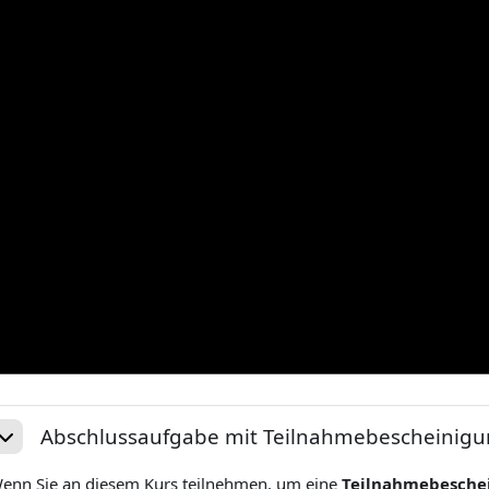
Abschlussaufgabe mit Teilnahmebescheinig
Replier
enn Sie an diesem Kurs teilnehmen, um eine
Teilnahmebesche