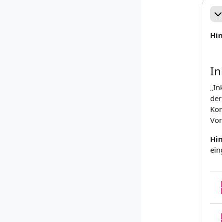
Re
Hi
In
„In
der
Kon
Vor
Hi
ein