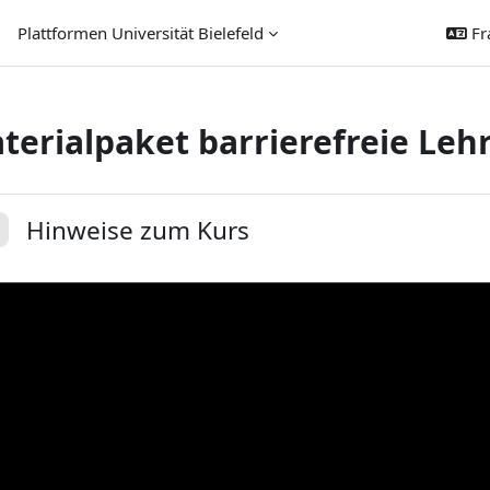
Plattformen Universität Bielefeld
Fra
terialpaket barrierefreie Leh
sumé de section
Hinweise zum Kurs
plier