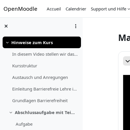
Passer au contenu principal
OpenMoodle
Accueil
Calendrier
Support und Hilfe
Ma
Hinweise zum Kurs
Replier
Ré
In diesem Video stellen wir das Materialpaket vor ...
Re
Kursstruktur
Austausch und Anregungen
Einleitung Barrierefreie Lehre ist wichtig, um Stu...
Grundlagen Barrierefreiheit
Abschlussaufgabe mit Teilnahmebescheinigung
Replier
Aufgabe